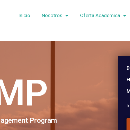
Inicio
Nosotros
Oferta Académica
D
MP
H
M
I
nagement Program