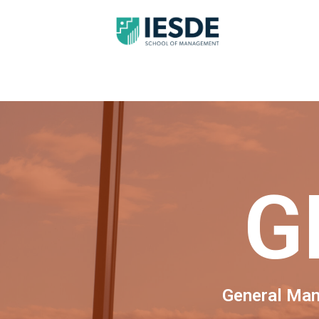
G
General Ma