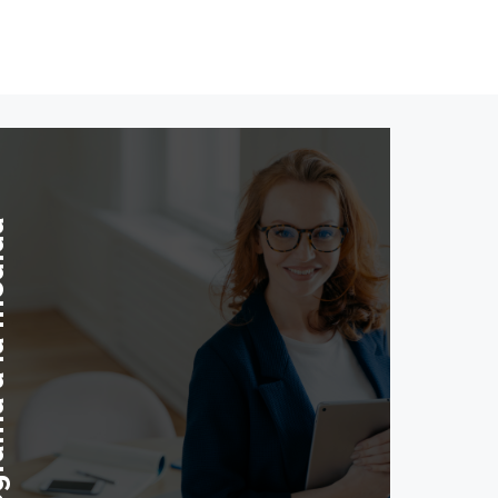
medida
rección
Asesoría personalizada
ación