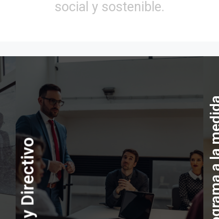
social y sostenible.
Programa a la 
Soy Directivo
MP – Mujeres Poderosas
Alta Dirección
LEAD – Liderazgo, Estrategia y Alta Di
 y formación de sus consejeros
IA – Inteligencia Analítica
Gobierno Corporativo
GMP – General Management Program
Acción
DMI – Doctorado en Dirección e Innov