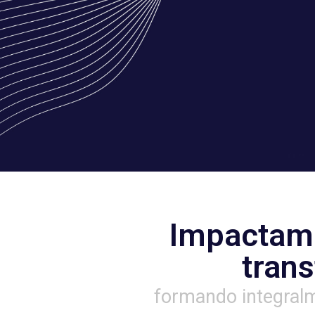
Des
Impactamo
tran
formando integral