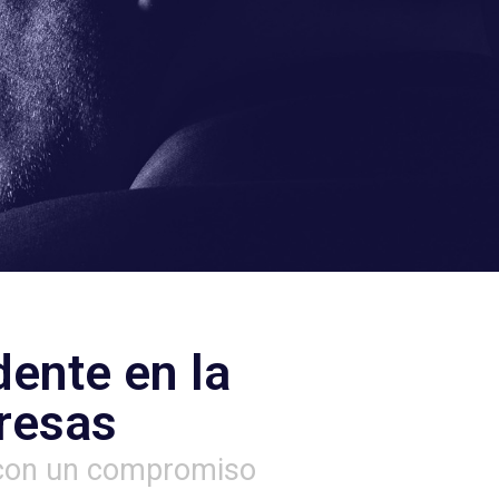
os +
ente en la
resas
 con un compromiso