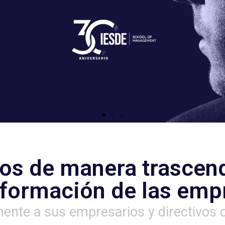
que quieres ver en el mundo
cubre nuestros programas transformativ
s de manera trascend
sformación de las emp
mente a sus empresarios y directivos